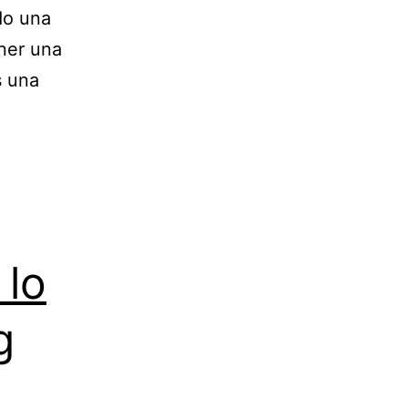
do una
ner una
s una
 lo
g