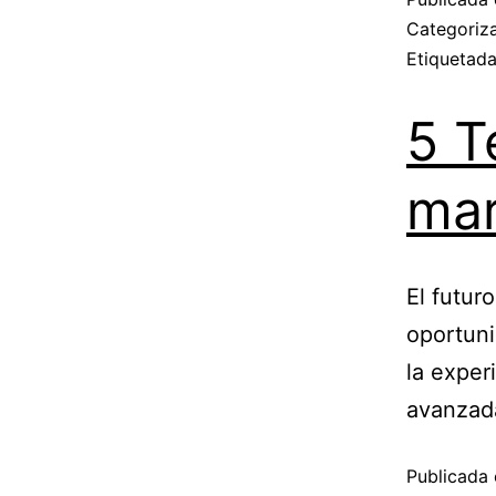
Categori
Etiquetad
5 T
mar
El futur
oportun
la exper
avanzad
Publicada 