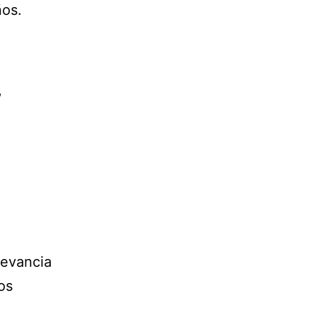
ños.
,
levancia
os