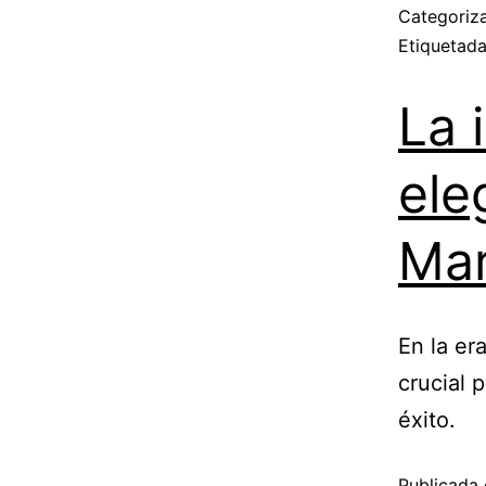
Categori
Etiquetad
La 
ele
Mar
En la er
crucial 
éxito.
Publicada 