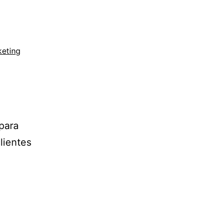
eting
para
lientes