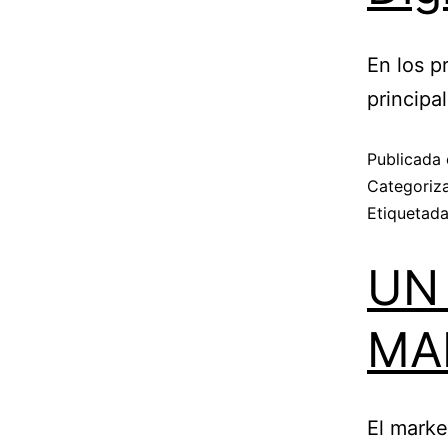
En los p
principa
Publicada 
Categori
Etiquetad
UN 
MA
El marke