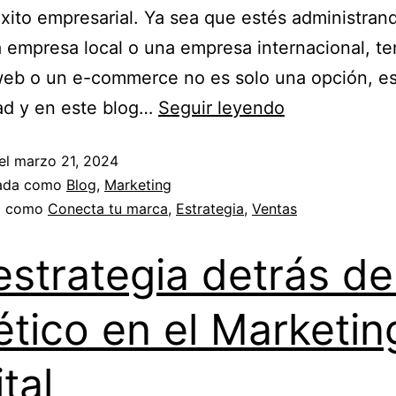
éxito empresarial. Ya sea que estés administran
empresa local o una empresa internacional, te
web o un e-commerce no es solo una opción, e
ad y en este blog…
Seguir leyendo
el
marzo 21, 2024
zada como
Blog
,
Marketing
a como
Conecta tu marca
,
Estrategia
,
Ventas
estrategia detrás de
ético en el Marketin
tal