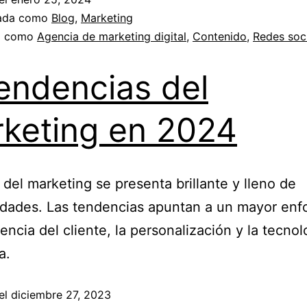
zada como
Blog
,
Marketing
a como
Agencia de marketing digital
,
Contenido
,
Redes soc
endencias del
keting en 2024
o del marketing se presenta brillante y lleno de
idades. Las tendencias apuntan a un mayor enf
iencia del cliente, la personalización y la tecnol
a.
el
diciembre 27, 2023