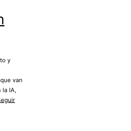
n
to y
 que van
 la IA,
Seguir