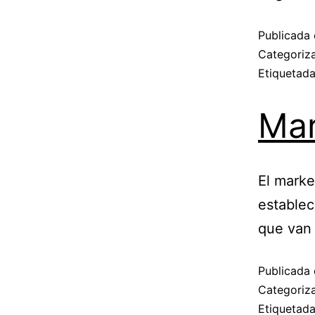
Publicada 
Categori
Etiquetad
Mar
El marke
establec
que van 
Publicada 
Categori
Etiquetad