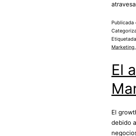
atravesa
Publicada 
Categori
Etiquetad
Marketing
El 
Mar
El growt
debido a
negocio