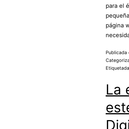
para el 
pequeña 
página 
necesid
Publicada 
Categori
Etiquetad
La 
est
Digi