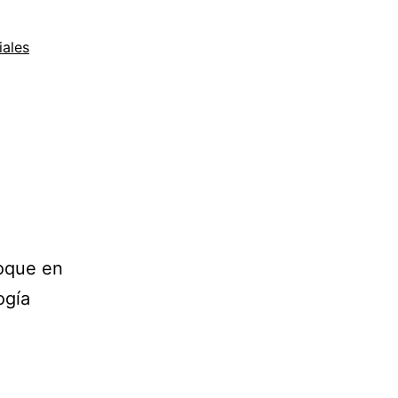
iales
oque en
ogía