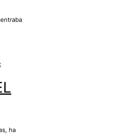
centraba
X
EL
as, ha