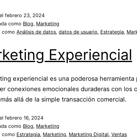
el
febrero 23, 2024
zada como
Blog
,
Marketing
a como
Análisis de datos
,
datos de usuario
,
Estrategia
,
Mark
keting Experiencial
ting experiencial es una poderosa herramienta 
er conexiones emocionales duraderas con los c
más allá de la simple transacción comercial.
el
febrero 16, 2024
zada como
Blog
,
Marketing
a como
Estrategia
,
Marketing
,
Marketing Digital
,
Ventas