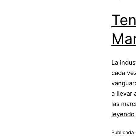
Ten
Mar
La indus
cada vez
vanguard
a llevar 
las mar
leyendo
Publicada 