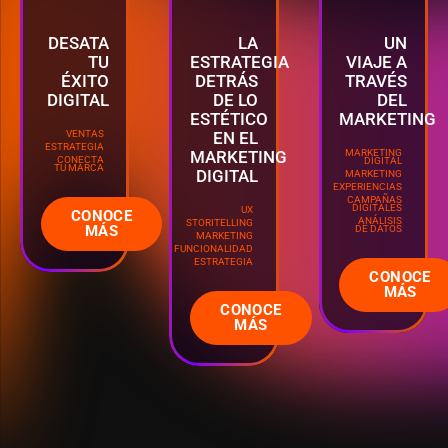
DESATA
LA
UN
TU
ESTRATEGIA
VIAJE A
ÉXITO
DETRÁS
TRAVÉS
DIGITAL
DE LO
DEL
ESTÉTICO
MARKETING
VENTAS
EN EL
ESTRATEGIA
MARKETING
MARKETING
CONECTA
DIGITAL
TU MARCA
DIGITAL
MARKETING
EXPERIENCIAS
CAMPAÑAS
DIGITALES
UX
CONOCE
ANÁLISIS
STORITELLING
MÁS
DE DATOS
MARKETING
FUNCIONALIDAD
ESTRATEGIA
CONOCE
MÁS
CONOCE
MÁS